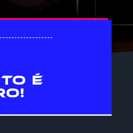
TO É
RO!