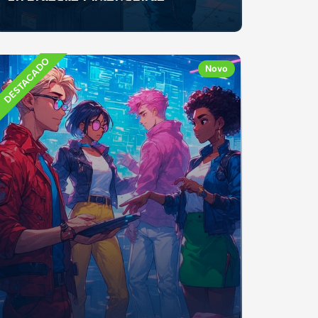
Se já recebeste mesada, fizeste um trabalho
ocasional ou recebeste dinheiro como
presente, e...
DESTACADO
Novo