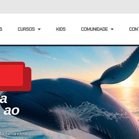
S
CURSOS
KIDS
COMUNIDADE
CON
ia
l ao
o, uma ideia,