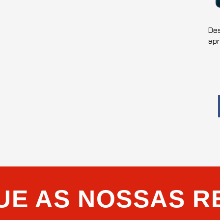
Des
ap
UE AS NOSSAS R