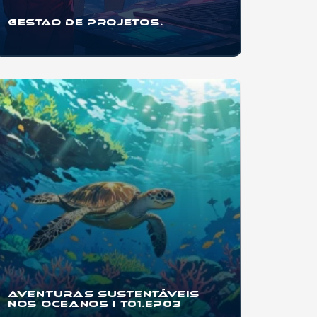
Gestão de Projetos.
Se você quer aprender a organizar projetos
pessoais, trabalhos escolares, eventos,
startups
...
Aventuras
Sustentáveis
nos Oceanos I T01.EP03