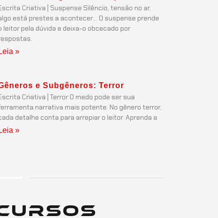
Escrita Criativa | Suspense Silêncio, tensão no ar,
algo está prestes a acontecer… O suspense prende
o leitor pela dúvida e deixa-o obcecado por
respostas.
Leia »
Gêneros e Subgêneros: Terror
Escrita Criativa | Terror O medo pode ser sua
ferramenta narrativa mais potente. No gênero terror,
cada detalhe conta para arrepiar o leitor. Aprenda a
Leia »
Cursos