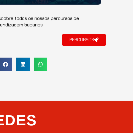
Bem-vindo à "Aventuras
Sustentáveis
nos
Oceanos", uma jornada épica pelos mistérios e
maravi...
cobre todos os nossos percursos de
rendizagem bacanos!
PERCURSOS
EDES