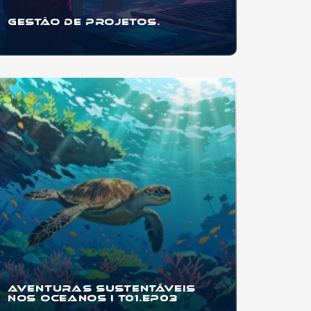
Gestão de Projetos.
Se você quer aprender a organizar projetos
pessoais, trabalhos escolares, eventos,
startups
...
Aventuras
Sustentáveis
nos Oceanos I T01.EP03