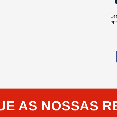
Des
ap
UE AS NOSSAS R