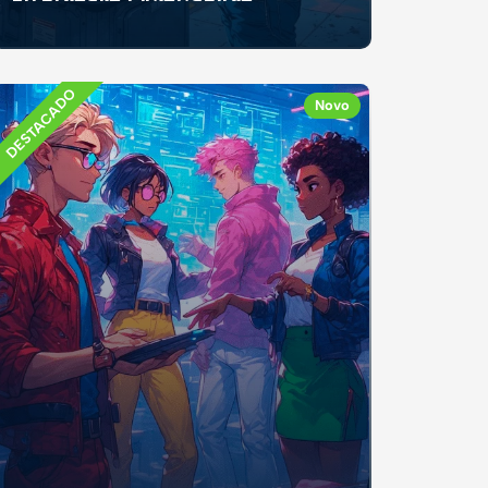
Se já recebeste mesada, fizeste um trabalho
ocasional ou recebeste dinheiro como
presente, e...
DESTACADO
Novo