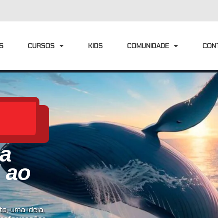
S
CURSOS
KIDS
COMUNIDADE
CON
ia
l ao
o, uma ideia,