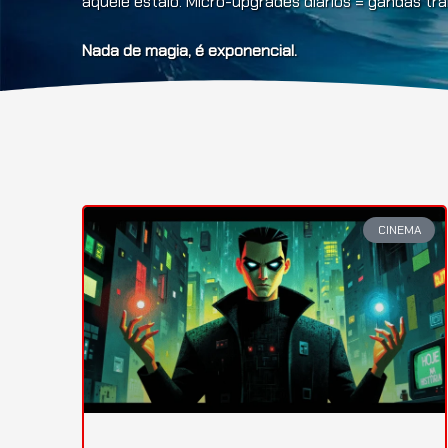
aquele estalo. Micro-upgrades diários = gandas t
Nada de magia, é exponencial.
CINEMA