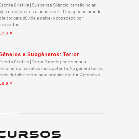
Escrita Criativa | Suspense Silêncio, tensão no ar,
algo está prestes a acontecer… O suspense prende
o leitor pela dúvida e deixa-o obcecado por
respostas.
Leia »
Gêneros e Subgêneros: Terror
Escrita Criativa | Terror O medo pode ser sua
ferramenta narrativa mais potente. No gênero terror,
cada detalhe conta para arrepiar o leitor. Aprenda a
Leia »
Cursos