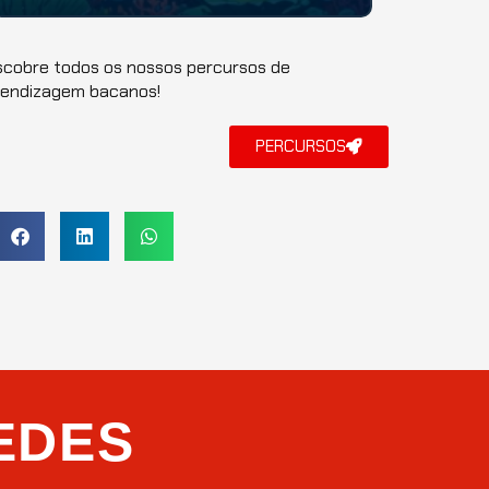
Bem-vindo à "Aventuras
Sustentáveis
nos
Oceanos", uma jornada épica pelos mistérios e
maravi...
cobre todos os nossos percursos de
rendizagem bacanos!
PERCURSOS
EDES