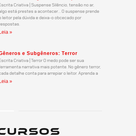
Escrita Criativa | Suspense Silêncio, tensão no ar,
algo está prestes a acontecer… O suspense prende
o leitor pela dúvida e deixa-o obcecado por
respostas.
Leia »
Gêneros e Subgêneros: Terror
Escrita Criativa | Terror O medo pode ser sua
ferramenta narrativa mais potente. No gênero terror,
cada detalhe conta para arrepiar o leitor. Aprenda a
Leia »
Cursos