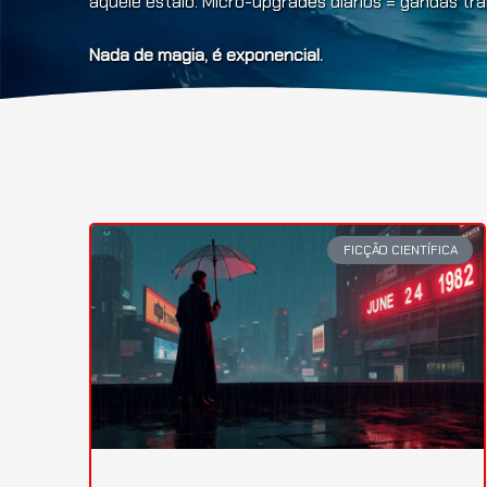
aquele estalo. Micro-upgrades diários = gandas t
Nada de magia, é exponencial.
FICÇÃO CIENTÍFICA