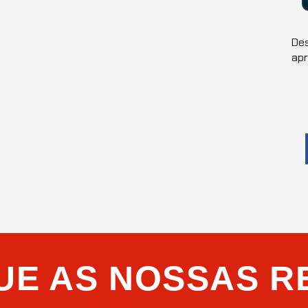
Des
ap
UE AS NOSSAS R