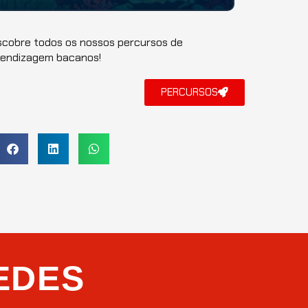
Bem-vindo à "Aventuras
Sustentáveis
nos
Oceanos", uma jornada épica pelos mistérios e
maravi...
cobre todos os nossos percursos de
rendizagem bacanos!
PERCURSOS
EDES