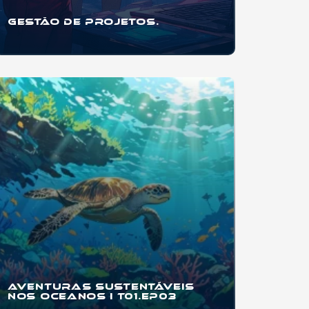
Gestão de Projetos.
Se você quer aprender a organizar projetos
pessoais, trabalhos escolares, eventos,
startups
...
Aventuras
Sustentáveis
nos Oceanos I T01.EP03