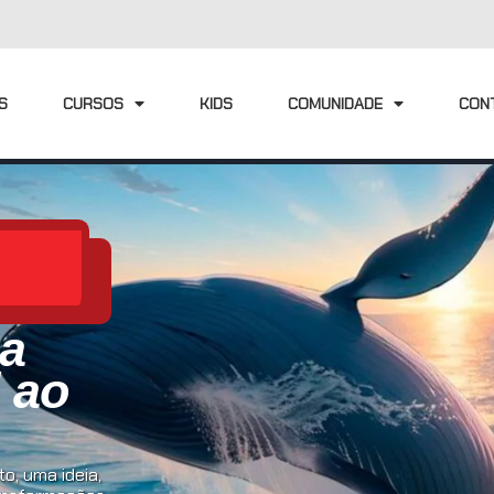
S
CURSOS
KIDS
COMUNIDADE
CON
ia
l ao
o, uma ideia,