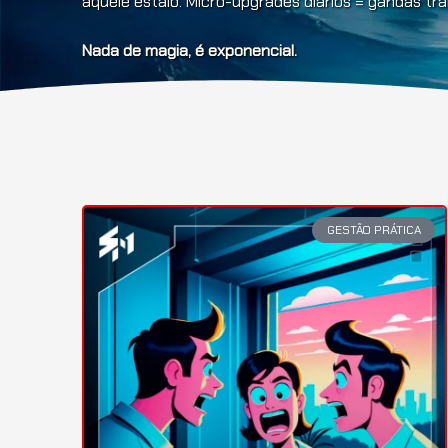
aquele estalo. Micro-upgrades diários = gandas t
Nada de magia, é exponencial.
GESTÃO PRÁTICA