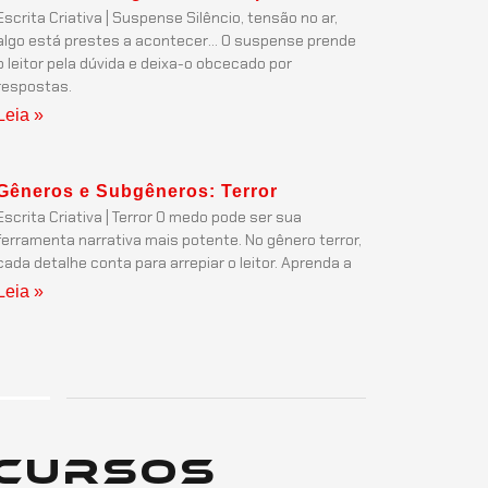
Escrita Criativa | Suspense Silêncio, tensão no ar,
algo está prestes a acontecer… O suspense prende
o leitor pela dúvida e deixa-o obcecado por
respostas.
Leia »
Gêneros e Subgêneros: Terror
Escrita Criativa | Terror O medo pode ser sua
ferramenta narrativa mais potente. No gênero terror,
cada detalhe conta para arrepiar o leitor. Aprenda a
Leia »
Cursos