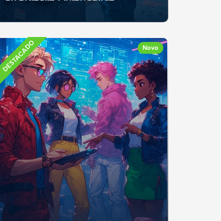
Se já recebeste mesada, fizeste um trabalho
ocasional ou recebeste dinheiro como
presente, e...
DESTACADO
Novo