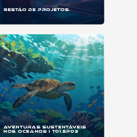
Gestão de Projetos.
Se você quer aprender a organizar projetos
pessoais, trabalhos escolares, eventos,
startups
...
Aventuras
Sustentáveis
nos Oceanos I T01.EP03