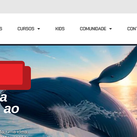
S
CURSOS
KIDS
COMUNIDADE
CON
ia
l ao
o, uma ideia,