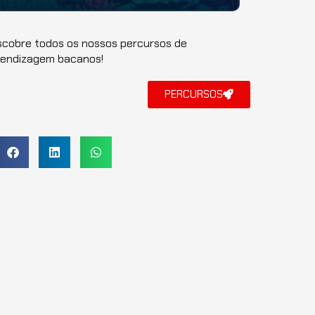
Bem-vindo à "Aventuras
Sustentáveis
nos
Oceanos", uma jornada épica pelos mistérios e
maravi...
cobre todos os nossos percursos de
rendizagem bacanos!
PERCURSOS