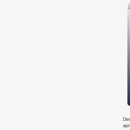
Des
ap