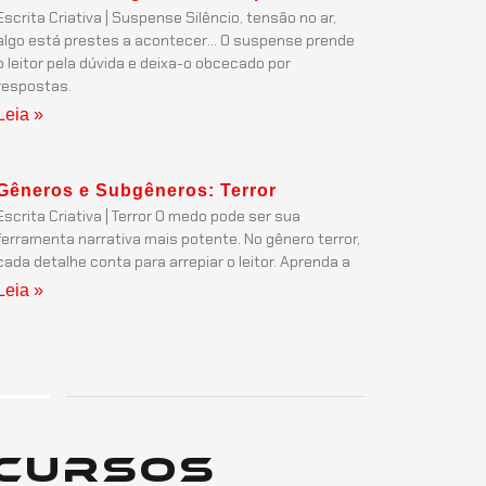
Escrita Criativa | Suspense Silêncio, tensão no ar,
algo está prestes a acontecer… O suspense prende
o leitor pela dúvida e deixa-o obcecado por
respostas.
Leia »
Gêneros e Subgêneros: Terror
Escrita Criativa | Terror O medo pode ser sua
ferramenta narrativa mais potente. No gênero terror,
cada detalhe conta para arrepiar o leitor. Aprenda a
Leia »
Cursos