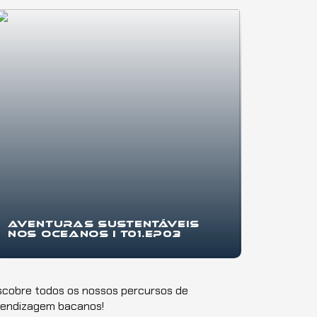
pessoais, trabalhos escolares, eventos,
startups
...
Aventuras
Sustentáveis
nos Oceanos I T01.EP03
Bem-vindo à "Aventuras
Sustentáveis
nos
Oceanos", uma jornada épica pelos mistérios e
maravi...
cobre todos os nossos percursos de
rendizagem bacanos!