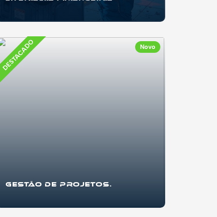
Se já recebeste mesada, fizeste um trabalho
ocasional ou recebeste dinheiro como
presente, e...
DESTACADO
Novo
Gestão de Projetos.
Se você quer aprender a organizar projetos