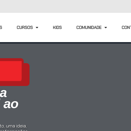
S
CURSOS
KIDS
COMUNIDADE
CON
ia
l ao
o, uma ideia,