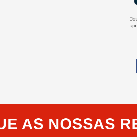
Des
ap
UE AS NOSSAS R