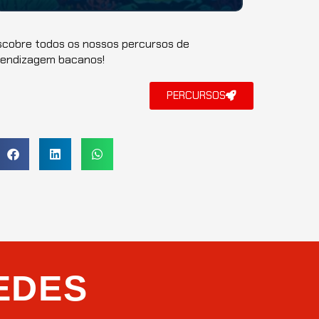
Bem-vindo à "Aventuras
Sustentáveis
nos
Oceanos", uma jornada épica pelos mistérios e
maravi...
cobre todos os nossos percursos de
rendizagem bacanos!
PERCURSOS
EDES