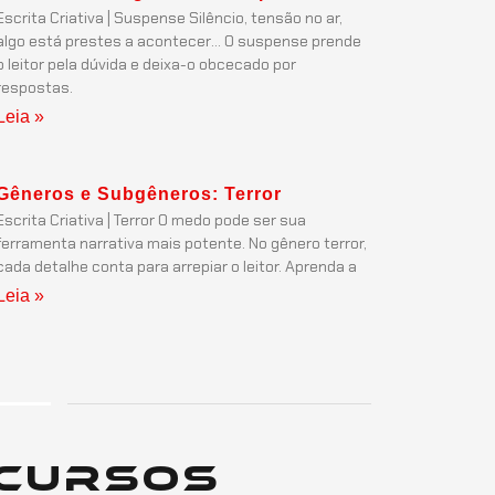
Escrita Criativa | Suspense Silêncio, tensão no ar,
algo está prestes a acontecer… O suspense prende
o leitor pela dúvida e deixa-o obcecado por
respostas.
Leia »
Gêneros e Subgêneros: Terror
Escrita Criativa | Terror O medo pode ser sua
ferramenta narrativa mais potente. No gênero terror,
cada detalhe conta para arrepiar o leitor. Aprenda a
Leia »
Cursos