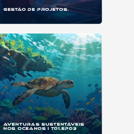
Gestão de Projetos.
Se você quer aprender a organizar projetos
pessoais, trabalhos escolares, eventos,
startups
...
Aventuras
Sustentáveis
nos Oceanos I T01.EP03