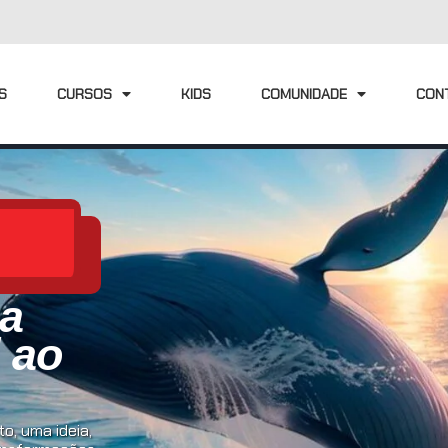
S
CURSOS
KIDS
COMUNIDADE
CON
ia
l ao
o, uma ideia,