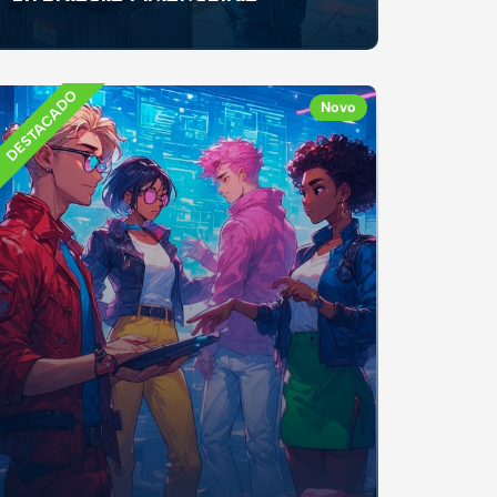
Se já recebeste mesada, fizeste um trabalho
ocasional ou recebeste dinheiro como
presente, e...
DESTACADO
Novo