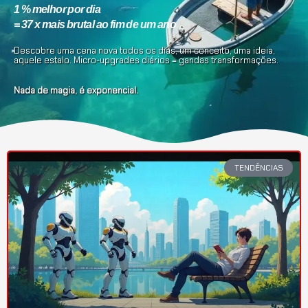
1 % melhor por dia
= 37 x mais brutal ao fim de um ano
Descobre uma cena nova todos os dias, um conceito, uma ideia,
aquele estalo. Micro-upgrades diários = gandas transformações.
Nada de magia, é exponencial.
TENDÊNCIAS