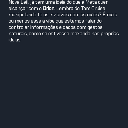
Nova Lei), já tem uma ideia do que a Meta quer
alcançar com o
Orion
. Lembra do Tom Cruise
manipulando telas invisíveis com as mãos? É mais
ou menos essa a vibe que estamos falando:
controlar informações e dados com gestos
naturais, como se estivesse mexendo nas próprias
ideias.
Exemplo Real no Mercado
No mercado, empresas como a
Microsoft
têm
explorado a
realidade aumentada
com o
HoloLens
,
outro óculos que oferece uma experiência
imersiva
e
interativa
.
No entanto, a grande sacada do
Orion
é a combinação de IA avançada e
interface
s
intuitivas, que podem levar essas experiências
para um nível de
acessibilidade
e uso diário que, até
agora, parecia um sonho distante.