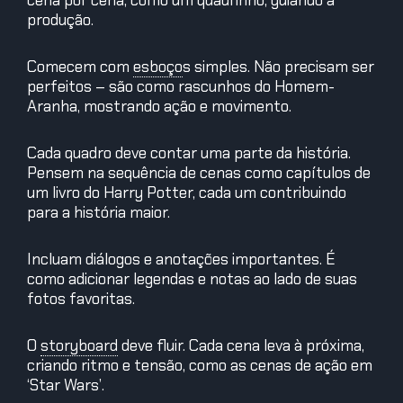
cena por cena, como um quadrinho, guiando a
produção.
Comecem com
esboço
s
simples. Não precisam ser
perfeitos – são como rascunhos do Homem-
Aranha, mostrando ação e movimento.
Cada quadro deve contar uma parte da história.
Pensem na sequência de cenas como capítulos de
um livro do Harry Potter, cada um contribuindo
para a história maior.
Incluam diálogos e anotações importantes. É
como adicionar legendas e notas ao lado de suas
fotos favoritas.
O
storyboard
deve fluir. Cada cena leva à próxima,
criando ritmo e tensão, como as cenas de ação em
‘Star Wars’.