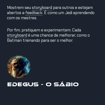
Mostrem seu
storyboard
para outros e estejam
abertos a
feedback
.
É como um Jedi aprendendo
com os mestres.
Por fim, pratiquem e experimentem. Cada
storyboard
é uma chance de melhorar, como o
Batman treinando para ser o melhor.
Edegus - O Sábio
Edegus vem de uma raça alienígena conhecida por sua
sabedoria antiga, criatividade e inovação. Possui um
profundo conhecimento sobre Criatividade, Economia