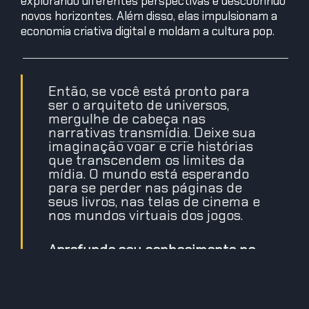
explorando diferentes perspectivas e descobrindo
novos horizontes. Além disso, elas impulsionam a
economia criativa digital e moldam a cultura pop.
Então, se você está pronto para
ser o arquiteto de universos,
mergulhe de cabeça nas
narrativas
transmídia
.
Deixe sua
imaginação voar e crie histórias
que transcendem os limites da
mídia. O mundo está esperando
para se perder nas páginas de
seus livros, nas telas de cinema e
nos mundos virtuais dos jogos.
Aprofunde seu conhecimento na
aula do episódio!
https://fidelidade.edtech.cool/courses/
criativa/16232/