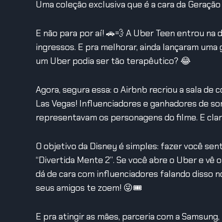
Uma coleção exclusiva que é a cara da Geração
E não para por aí! 🚗💨 A Uber Teen entrou na
ingressos. E pra melhorar, ainda lançaram uma 
um Uber podia ser tão terapêutico? 😂
Agora, segura essa: o Airbnb recriou a sala d
Las Vegas! Influenciadores e ganhadores de so
representavam os personagens do filme. E claro,
O objetivo da Disney é simples: fazer você sent
“Divertida Mente 2”. Se você abre o Uber e vê o
dá de cara com influenciadores falando disso n
seus amigos te zoem! 😜🎟️
E pra atingir as mães, parceria com a Samsung,