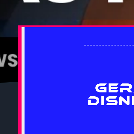
GER
DISN