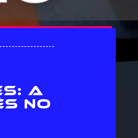
S: A
ÊS NO