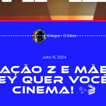
Edegus - O Sábio
Julho 15, 2024
AÇÃO Z E MÃE
EY QUER VOC
CINEMA! ✨🎬