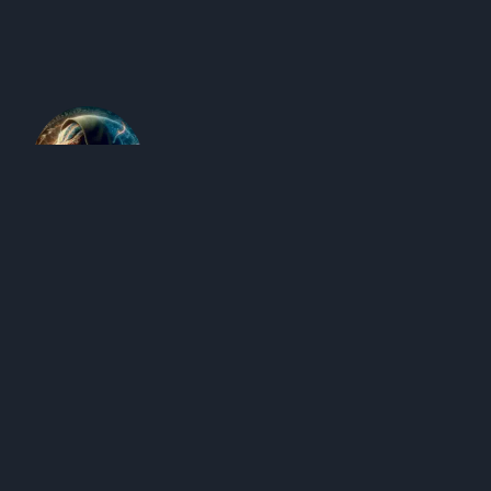
Edegus - O Sábio
Edegus vem de uma raça alienígena conhecida por sua
sabedoria antiga, criatividade e inovação. Possui um
profundo conhecimento sobre Criatividade, Economia
Criativa Digital, Inovação, Tendências, Empreendedorismo,
Gestão e Tecnologias.