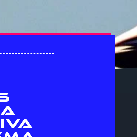
S
NA
IVA
NEMA