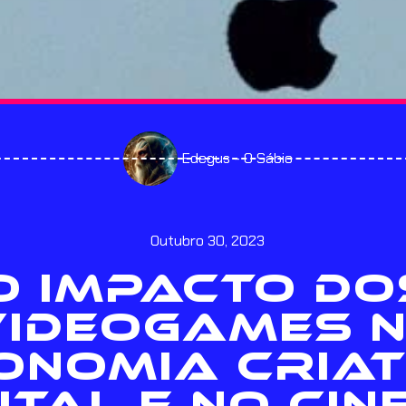
Edegus - O Sábio
Outubro 30, 2023
O IMPACTO DO
VIDEOGAMES 
ONOMIA CRIAT
ITAL E NO CI