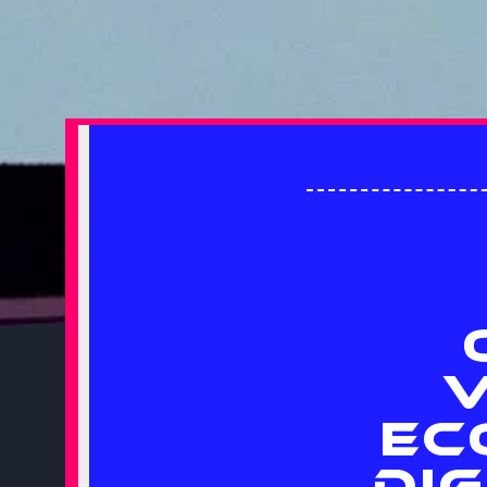
EC
DIG