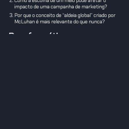
Como a escolha de um meio pode afetar o
impacto de uma campanha de marketing?
Por que o conceito de “aldeia global” criado por
McLuhan é mais relevante do que nunca?
Desafio prático:
Tente analisar a próxima campanha de marketing
que você ver nas redes sociais. Pergunte-se: como
o
meio
usado impactou a mensagem? Seria
diferente se a campanha estivesse em outro
formato, como e-mail ou TV?
C.H.A.V.E. do
Conteúdo:
C
(Conhecimento): Conhecer o legado de