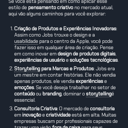
Se você está pensando em como aplicar esse
estilo de
pensamento criativo
no mercado atual,
aqui vão alguns caminhos para você explorar:
Criação de Produtos e Experiências Inovadoras
:
Assim como Jobs trouxe o design e a
usabilidade
para o centro da Apple, você pode
fazer isso em qualquer área de criação. Pense
em como inovar em
design de produtos digitais
,
experiências de usuário
e
soluções tecnológicas
.
Storytelling
para Marcas e Produtos
: Jobs era
um mestre em contar histórias. Ele não vendia
apenas produtos, ele vendia
experiências
e
emoções
. Se você deseja trabalhar no setor de
conteúdo
ou
branding
, dominar o
storytelling
é
essencial.
Consultoria Criativa
: O mercado de
consultoria
em
inovação
e
criatividade
está em alta. Muitas
empresas buscam por profissionais capazes de
trazer uma visão
fora da caixa
para seus