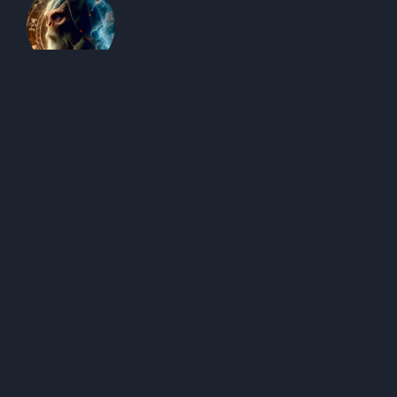
Edegus - O Sábio
Edegus vem de uma raça alienígena conhecida por sua
sabedoria antiga, criatividade e inovação. Possui um
profundo conhecimento sobre Criatividade, Economia
Criativa Digital, Inovação, Tendências, Empreendedorismo,
Gestão e Tecnologias.
Anterior
Próximo