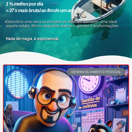
1 % melhor por dia
= 37 x mais brutal ao fim de um ano
Descobre uma cena nova todos os dias, um conceito, uma ideia,
aquele estalo. Micro-upgrades diários = gandas transformações.
Nada de magia, é exponencial.
DESENVOLVIMENTO PESSOAL