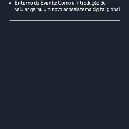
Entorno do Evento:
Como a introdução do
celular gerou um novo ecossistema digital global
Quer se especializar em
áreas criativas? Faça
parte de nossa
comunidade!
Edegus - O Sábio
Edegus vem de uma raça alienígena conhecida por sua
sabedoria antiga, criatividade e inovação. Possui um