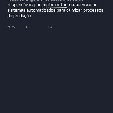
responsáveis por
implementar
e supervisionar
sistemas automatizados para otimizar processos
de produção.
7. Consultores em IA
Com o avanço das tecnologias, o surgimento de
consultores especializados será uma tendência.
Consultores técnicos serão responsáveis por
desenvolver e
implementar
soluções de IA,
enquanto consultores de aplicação farão a ponte
para integrar sistemas de IA em diferentes
disciplinas.
Por que é importante?
Investir no desenvolvimento de habilidades em IA é
fundamental para se manter relevante no
mercado de trabalho. Profissionais que se
preparam e inovam terão maiores chances de