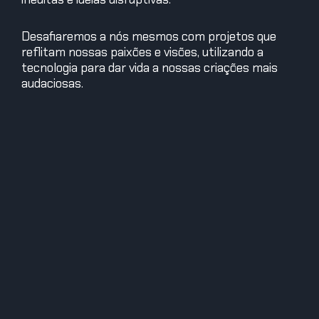
Desafiaremos a nós mesmos com projetos que
reflitam nossas paixões e visões, utilizando a
tecnologia para dar vida a nossas criações mais
audaciosas.
Encontraremos inspiração na forma como a
tecnologia e a arte digital moldam a cultura pop,
refletindo sobre o impacto profundo que podem
ter na sociedade.
E em “Creative City”, especialmente no distrito
vibrante de “Innovation Isle”, a energia da
economia criativa palpita, inspirando todos nós a
deixar nossa marca no mundo digital.