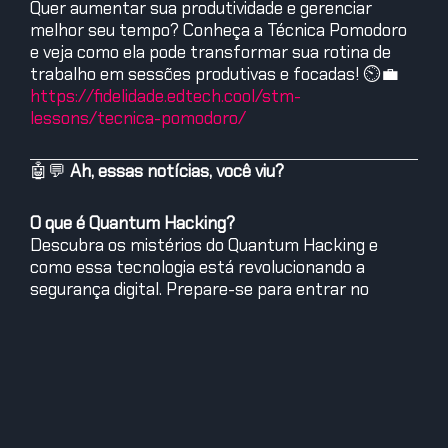
Quer aumentar sua produtividade e gerenciar
melhor seu tempo? Conheça a Técnica Pomodoro
e veja como ela pode transformar sua rotina de
trabalho em sessões produtivas e focadas! ⏲️💼
https://fidelidade.edtech.cool/stm-
lessons/tecnica-pomodoro/
🤖💬
Ah, essas notícias, você viu?
O que é Quantum Hacking?
Descubra os mistérios do Quantum Hacking e
como essa tecnologia está revolucionando a
segurança digital. Prepare-se para entrar no
mundo da computação quântica! 🔐🖥️
https://olhardigital.com.br/2024/05/26/seguranca/o-
que-e-quantum-hacking/
5 séries ao estilo ‘The Office’ para se divertir com
documentários falsos