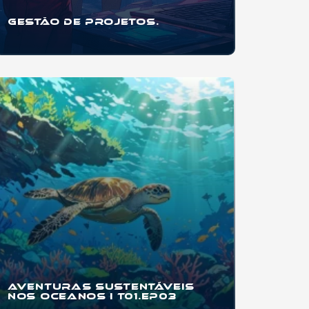
Gestão de Projetos.
Se você quer aprender a organizar projetos
pessoais, trabalhos escolares, eventos,
startups
...
Aventuras
Sustentáveis
nos Oceanos I T01.EP03