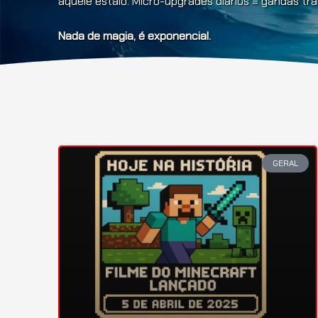
aquele estalo. Micro-upgrades diários = gandas t
Nada de magia, é exponencial.
GERAL