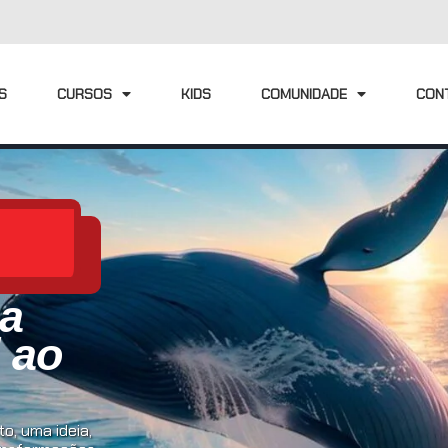
S
CURSOS
KIDS
COMUNIDADE
CON
ia
l ao
o, uma ideia,