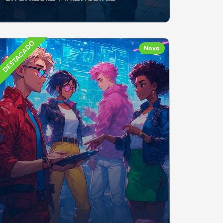
Se já recebeste mesada, fizeste um trabalho
ocasional ou recebeste dinheiro como
presente, e...
DESTACADO
Novo